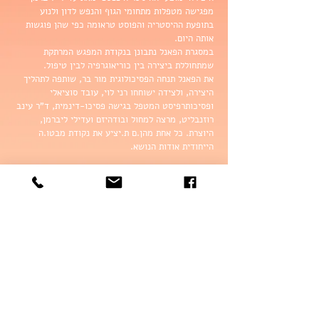
מפגישה מטפלות מתחומי הגוף והנפש לדון ולנוע
בתופעת ההיסטריה והפוסט טראומה כפי שהן פוגשות
אותה היום.
במסגרת הפאנל נתבונן בנקודת המפגש המרתקת
שמתחוללת ביצירה בין כוריאוגרפיה לבין טיפול.
את הפאנל תנחה הפסיכולוגית מור בר, שותפה לתהליך
היצירה, ולצידה ישוחחו רני לוי, עובד סוציאלי
ופסיכותרפיסט המטפל בגישה פסיכו-דינמית, ד"ר עינב
רוזנבליט, מרצה למחול ובודהיזם ועדילי ליברמן,
היוצרת. כל אחת מהן.ם ת.יציע את נקודת מבטו.ה
הייחודית אודות הנושא.