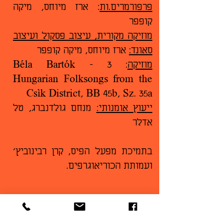
פרפורמרים.ות
: ארז מיוחס, מיקה
קופפר
מוזיקה מקורית, עיצוב פסקול ועיצוב
סאונד:
ארז מיוחס, מיקה קופפר
מוזיקה
: Béla Bartók - 3
Hungarian Folksongs from the
Csìk District, BB 45b, Sz. 35a
ייעוץ אומנותי:
מנחם גולדנברג, טל
אדלר
בתמיכת מפעל הפיס, קרן רבינוביץ׳
ועמותת הכוריאוגרפים.
על היוצרת