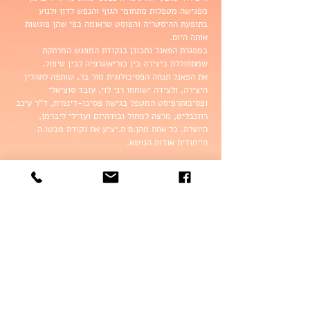
מפגישה מטפלות מתחומי הגוף והנפש לדון ולנוע
בתופעת ההיסטריה והפוסט טראומה כפי שהן פוגשות
אותה היום.
במסגרת הפאנל נתבונן בנקודת המפגש המרתקת
שמתחוללת ביצירה בין כוריאוגרפיה לבין טיפול.
את הפאנל תנחה הפסיכולוגית מור בר, שותפה לתהליך
היצירה, ולצידה ישוחחו רני לוי, עובד סוציאלי
ופסיכותרפיסט המטפל בגישה פסיכו-דינמית, ד"ר עינב
רוזנבליט, מרצה למחול ובודהיזם ועדילי ליברמן,
היוצרת. כל אחת מהן.ם ת.יציע את נקודת מבטו.ה
הייחודית אודות הנושא.