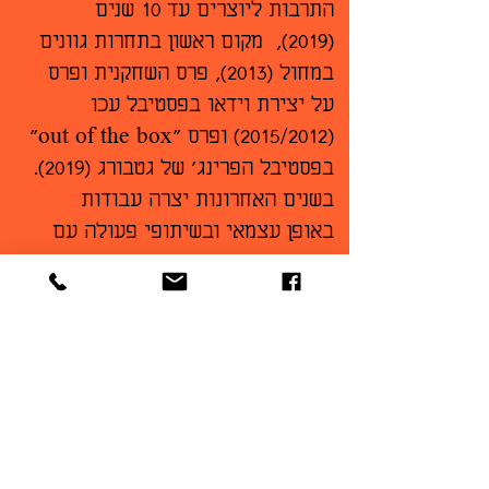
התרבות ליוצרים עד 10 שנים
(2019), מקום ראשון בתחרות גוונים
במחול (2013), פרס השחקנית ופרס
על יצירת וידאו בפסטיבל עכו
(2015/2012) ופרס "out of the box"
בפסטיבל הפרינג' של גטבורג (2019).
בשנים האחרונות יצרה עבודות
באופן עצמאי ובשיתופי פעולה עם
יוצרים שונים כמו סתיו מרין ואופיר
בן שמעון. כמו כן, מירב היא יוצרת
שותפה ופרפורמרית בטוניק קלוניק -
פרוייקט מוסיקלי מולטידיסיפלינרי
המשלב מוסיקה עם פרפורמנס
אקספרסיבי, מחול ווידאו ארט.
https://www.meravdagan.com/