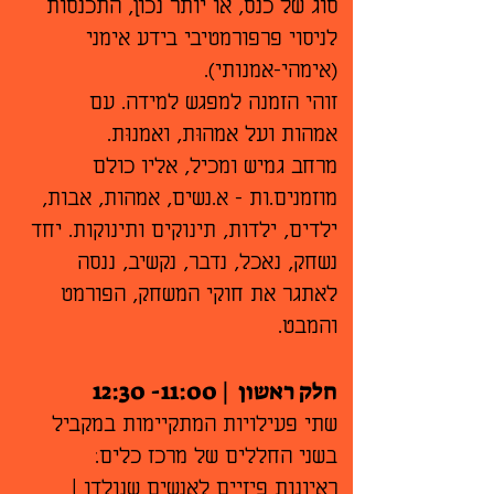
סוג של כנס, או יותר נכון, התכנסות
לניסוי פרפורמטיבי בידע אימני
(אימהי-אמנותי).
זוהי הזמנה למפגש למידה. עם
אמהוֺת ועל אמהוּת, ואמנוּת.
מרחב גמיש ומכיל, אליו כולם
מוזמנים.ות - א.נשים, אמהות, אבות,
ילדים, ילדות, תינוקים ותינוקות. יחד
נשחק, נאכל, נדבר, נקשיב, ננסה
לאתגר את חוקי המשחק, הפורמט
והמבט.
חלק ראשון | 11:00- 12:30
שתי פעילויות המתקיימות במקביל
בשני החללים של מרכז כלים:
ראיונות פיזיים לאנשים שנולדו |