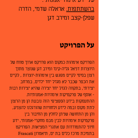
על ידע אימהי-אמנותי.
בהשתתפות:
אראלה שדמי, הדרה
שפלן-קצב ומירב דגן
על הפרויקט
הפרויקט אימהות כמקום הוא פרויקט ארוך טווח של
היוצרות דניאל גליה-
קינד ומירב דגן שנוצר מתוך
רצון בסיסי לקיים מפגש בין אימהות-יוצרות , לקיים
את הכפר שכבר לא מגדל יחד ילדים, במרחב
יצירתי, בתקווה לגדל יחד יצירה שהיא יצירות רבות
– אוסף של פרקטיקות אימהיות-אמנותיות.
ההתעסקות בידע הספציפי הזה נובעת הן מן הרצון
לתת מקום ובמה לידע ולחוויות שהורגלנו להצניע,
והן מן התחושה שניתן לחלץ מן החיבור בין
פרקטיקות אימהיות לבין מבט מחקרי-אמנותי, ידע
חיוני להתמודדות עם אתגרי המציאות. הפרויקט
בתמיכת מרכז כלים בת ים, תיאטרון Frascati