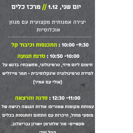
יום שני, 1.12
//
מרכז כלים
יצירה אמנותית מקצועית עם מגוון
אוכלוסיות
9:30- 10:00 :
התכנסות וכיבוד קל
10:00- 10:50 :
סדנת תנועה
חימום ליום פיזי, טרמינולוגי, מחשבתי: בדגש על
למידת טרמינולוגיה אינקלוסיבית - תמר מייזליש
(אולי עם אמיר)
11:00- 12:30 :
סדנה והרצאה
עמותת מקומות שמורים: אודות הנגשה רגישה של
מופעי מחול, היכרות עם התחום והתנסות בכלים
מעשיים- אור אלתרמן +שרון גבריאלוב.
קהל יעד: