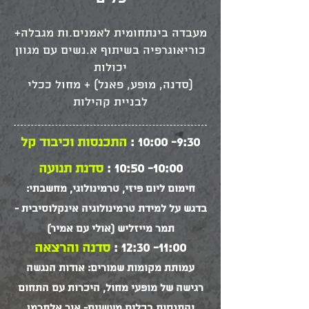
מעבדה בינתחומית לאמנים.ות מגבלה+
כוריאוגרפיה בשיתוף א.נשים עם מגוון
יכולות
(סדנה, מופע, פאנל) + מחול ככלי
לבניית קהילות
9:30- 10:00 :
התכנסות וכיבוד קל
10:00- 10:50 :
סדנת תנועה
חימום ליום פיזי, טרמינולוגי, מחשבתי:
בדגש על למידת טרמינולוגיה אינקלוסיבית -
תמר מייזליש (אולי עם אמיר)
11:00- 12:30 :
סדנה והרצאה
עמותת מקומות שמורים: אודות הנגשה
רגישה של מופעי מחול, היכרות עם התחום
והתנסות בכלים מעשיים- אור אלתרמן