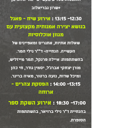
+שרון גבריאלוב
12:30- 13:15 :
אירוע שיח - פאנל
בנושא יצירה אמנותית מקצועית עם
מגוון אוכלוסיות
שאלות אתיות, אתגרים ומאפיינים של
העשייה. הנחייה- ד""ר גילי המר.
בהשתתפות: איילה פרנקל, תמר מייזליש,
מורן יצחקי אברג'ל, יסמין גודר, חי כהן
ומיכל שדות, נועה ברטור, מאיה ברינר.
13:15- 14:00 :
הפסקת צהרים -
ארוחה
17:00- 18:30 :
אירוע השקת ספר
בהנחיית ד"ר נילי ברויאר, בהשתתפות
הסופרת.