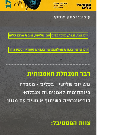
עיצוב: יצחק יצחקי
יום שני, 1.12 // מרכז כלים
יום שלישי, 2.12 // מרכז כלים
יום שישי, 5.12 // נא לגעת
יום שישי, 12.12 // סטודיו יסמין גודר
דבר המנהלת האמנותית
2.12 יום שלישי | בכלים - מעבדה 
בינתחומית לאמנים.ות מגבלה+ 
כוריאוגרפיה בשיתוף א.נשים עם מגוון 
יכולות (סדנה, מופע, פאנל) + מחול 
ככלי לבניית קהילות
צוות הפסטיבל: