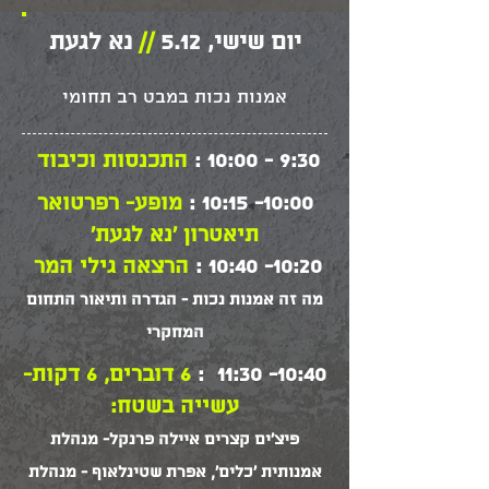
יום שישי, 5.12
//
נא לגעת
אמנות נכות במבט רב תחומי
9:30 - 10:00 :
התכנסות וכיבוד
10:00- 10:15
:
מופע- רפרטואר
תיאטרון 'נא לגעת'
10:20- 10:40
:
הרצאה גילי המר
מה זה אמנות נכות - הגדרה ותיאור התחום
המחקרי
10:40- 11:30 :
6 דוברים, 6 דקות-
עשייה בשטח:
פיצ'ים קצרים איילה פרנקל- מנהלת
אמנותית 'כלים', אפרת שטינלאוף - מנהלת