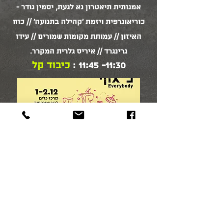
אמנותית תיאטרון נא לגעת, יסמין גודר -
כוריאוגרפית ויזמת 'קהילה בתנועה' // כוח
האיזון // עמותת מקומות שמורים // עידו
גרינגרד // איריס גלרית המקרר.
11:30- 11:45 :
כיבוד קל