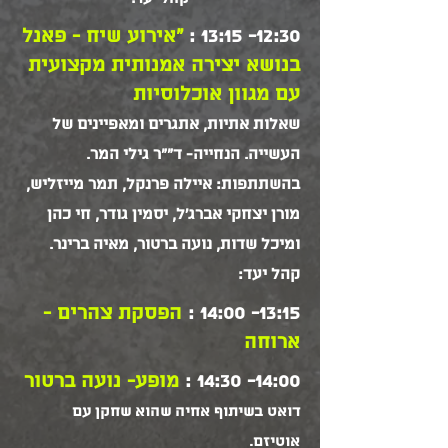
12:30- 13:15 :
"אירוע שיח - פאנל
בנושא יצירה אמנותית מקצועית
עם מגוון אוכלוסיות
שאלות אתיות, אתגרים ומאפיינים של
העשייה. הנחייה- ד""ר גילי המר.
בהשתתפות: איילה פרנקל, תמר מייזליש,
מורן יצחקי אברג'ל, יסמין גודר, חי כהן
ומיכל שדות, נועה ברטור, מאיה ברינר.
קהל יעד:
13:15- 14:00 :
הפסקת צהרים -
ארוחה
14:00- 14:30 :
מופע- נועה ברטור
דואט בשיתוף אחיה שהוא שחקן עם
אוטיזם.