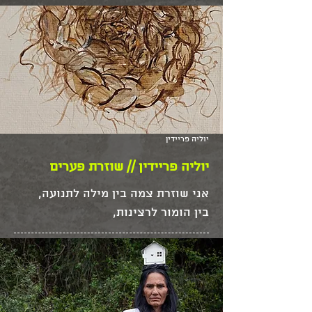
המחפשים להבין את הכוח של אי 
יוצר עצמאי, כוריאוגרף, מורה למחול, 
יוליה פריידין
מנהל אמנותי של עמותת C5 מחול 
יוליה פריידין // שוזרת פערים
בוגר ביה”ס סם שפיגל לקולנוע 
אמנית בין תחומית, עוסקת בצילום, 
בוגרת תואר שני באמנויות של 