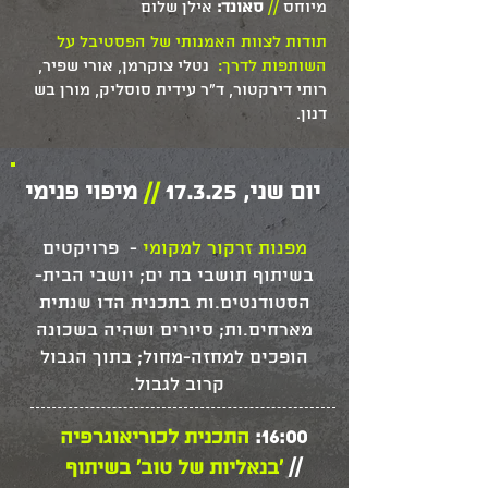
מיוחס
//
סאונד:
אילן שלום
צומת דחוסה, רוגשת ורוחשת, שיש בה 
כוחות סמויים וגלויים, כאלו הידועים 
תודות לצוות האמנותי של הפסטיבל על
השותפות לדרך:
נטלי צוקרמן, אורי שפיר,
וכאלו שבדרכם להתגלות. מתנקזות 
רותי דירקטור, ד"ר עידית סוסליק, מורן בש
לאותה הצומת פעולות, מהלכים, 
דנון.
אג'נדות, תהיות, חלומות, כוונות, 
אמביציות ואמונות שונות. ונדרשת 
בתוכה רגישות והקשבה רבה, בתוך 
יום שני, 17.3.25
//
מיפוי פנימי
האמנות מעניקה לנו מרחב רך ושקט 
מפנות זרקור למקומי
- פרויקטים
בשיתוף תושבי בת ים; יושבי הבית-
שבתוכו נוכל לדבר בעדינות ולהקשיב 
הסטודנטים.ות בתכנית הדו שנתית
מארחים.ות; סיורים ושהיה בשכונה
אנחנו בוחרות שוב פעם מחדש 
הופכים למחזה-מחול; בתוך הגבול
באמנות, כמקור לנחמה. בכדי שנוכל 
קרוב לגבול.
16:00:
התכנית לכוריאוגרפיה
//
'בנאליות של טוב' בשיתוף
הפסטיבל השנה מציע מבט רפלקסיבי: 