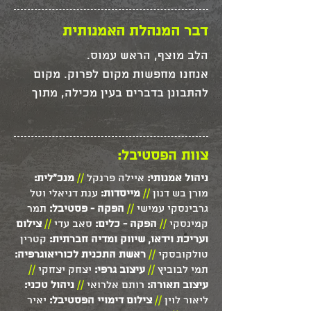
דבר המנהלת האמנותית
אנחנו מחפשות מקום לפרוק. מקום 
להתבונן בדברים בעין מכילה, מתוך 
לתת מקום לביקורת, ולאפשר מקום 
צוות הפסטיבל:
אנחנו בוחרות באמנות כמקום לעבד 
ניהול אמנותי:
איילה פרנקל
//
מנכ"לית:
את התקופה הנוראית שבה אנחנו 
מורן בש דנון
//
מייסדות:
ענת דניאלי וטל
חיות, מתוך צורך בנקודת מבט 
גרבינסקי עמישי
//
הפקה - פסטיבל:
תמר
קמינסקי
//
הפקה - כלים:
סאב עדי
//
צילום
ועריכת וידאו, שיווק ומדיה חברתית:
קטרין
בוחרות באמנות כי היא מאפשרת לדור 
טולקובסקי
//
ראשת התכנית לכוריאוגרפיה:
יחד בכפיפה אחת, מגוון קולות שונים, 
תמי לבוביץ
//
עיצוב גרפי:
יצחק יצחקי
//
עיצוב תאורה:
רותם אלרואי
//
ניהול טכני:
במובן זה, הפסטיבל השנה הוא צומת. 
ליאור לוין
//
צילום דימויי הפסטיבל:
יאיר