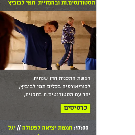
הסטודנטים.ות ובהנחיית תמי לבוביץ
מתבונן בעצמו, בנו כחברה, בנו 
כקהילת אמנים.ות, מתבונן ב'כלים', 
באג'נדות הפוליטיות, החברתיות 
והקהילתיות שלנו. הדבר בא לידי 
ביטוי בפורמטים שונים: בכורות לצד 
מופעי הרצה, אירועי שיח, אירועים 
השתתפותיים, סדנאות פרפורמטיביות, 
הקרנת סרט, הרצאה- מופע ועוד. 
האירועים השונים מציגים מנעד רחב 
ראשת התכנית הדו שנתית 
של תפיסות ואמונות שנוגעות לחברה 
לכוריאורפיה בכלים תמי לבוביץ, 
שאנחנו, לקולות השונים ולעתים 
יחד עם הסטודנטים.ת בתכנית, 
מודחקים שבתוכה, ומפגיש תחת קורת 
מזמינים.ות את קהל הפסטיבל 
גג אחת בין מגוון תפיסות פוליטיות של 
כרטיסים
להתבונן ביחד בשיעור 
לכוריאוגרפיה, מתוך מבט 
פרפורמטיבי, חינוכי, פוליטי 
17:00:
חממת יציאה לפעולה
//
יגל