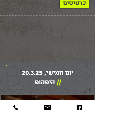
כרטיסים
חלקן סירבו, חלקן לא ענו, עם חלקן 
התחיל שיתוף פעולה אמנותי.אבל, 
CPE Bach -  Sonata for Bassoon I; 
בכל המקרים, האמנית הפלסטינית 
Tansman-  Sonatina for Bassoon, 
I III; Nina Simone -  Ain't got no; 
"בואי" מגוללת באמצעות תנועה, 
Miriam Makeba -  Mbube; Britten- 
מוסיקה, וידאו וטקסט, את מסע 
החיפוש שלי, על התסכול שהיה כרוך 
תודות: נעמי אבליוביץ׳, ד"ר חן אלון, 
בו ועל הרגעים היפים והקרובים של 
צח ליבנה, צבי סהר, מוחמד עבד אל 
יום חמישי, 20.3.25
שיתופי הפעולה החלקיים והקטועים 
גאני, איילה פרנקל, נטלי צוקרמן, תם 
שנוצרו לאורכו. ביצירה אני ממשיכה 
//
היפהופ
לבחון את האפשרות לדיאלוג 
שיתופי פעולה כאלה, ובמציאות 
פרופ׳ מיכל גרובר פרידלנדר היא ראש 
פוליטית שעושה הכול כדי למנוע 
המגמה למוסיקולוגיה באוניברסיטת 
אותם. באמצעות הסיפור הקטן והאישי 
תל אביב. היא במאית ומייסדת 
שלי אני ממשיכה להזמין. אותי ואותה. 