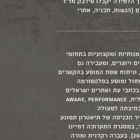
 הלמידה יקבלו פידבק מד"ר
(הגשות, תכניה, אתרי
מנותיות ומקצועיות בתחומי
 ויוצרים, ומעבירה גם
 וניתוח שפת המופע בהקשרים
מחול ומופע בפלטפורמה
בכתבי עת ואתרים ישראלים
ובינלאומיים, ביניהם: מחול עכשיו, טקסטורה, ארכיון המרכז הישראלי לאמנות דיגיטלית, Aware, Performance
ת כתיבתה לפעולה
יר הכניסה של תיאטרון תמונע
ר, במסגרת התערוכה דמיינו
מוזיאון (או: הגוף הזוכר), שאצרה רותי דירקטור במוזיאון תל אביב (ינואר-פברואר 2023). בעברה רקדנית ומורה