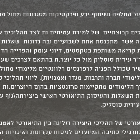
 החלפה ושיתוף ידע ופרקטיקות מסגנונות מחול מגוו
ים קבוצתיים של למידת עמיתים.ות לצד תהליכים אי
 אשר מתכנסת אחת לשבועיים ובה נדונות שאלות אמ
 קריאה משותפת בטקסטים, דיוני עומק והפרייה הד
ד"ר עידית סוסליק מול כל יוצר.ת בהתאם לצרכים שע
יר שכולל הפניה לרפרנסים רלוונטיים מלימודי מחול,
מודי חברה ותרבות, מגדר ואמנויות), ליווי תהליכי כ
רך הלימודים מתקיימות פרזנטציות בהןם היוצרים.ות
ת השאלות והעיסוק התיאורטי האישי ביצירתה\גוף עב
עידית סוסליק.
אורטי של תהליכי היצירה וזליגה בין התיאורטי לאמנ
תרגילי כתיבה המיועדים לניסוח עקרונות ואיכויות 