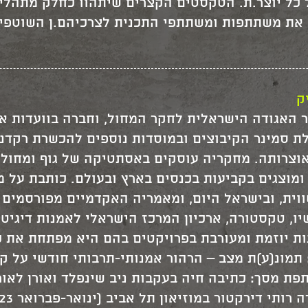
 כל יוצר.ת. הטקסטים הקצרים שיתהוו כחלק מתהליך
את משתתפות ומשתתפי התכנית לצרכיהם.ן השוטפים 
ק
ר האגודה הישראלית לחקר המחול, וחברה בוועדות א
 סמינר הקיבוצים ובמוסדות נוספים להכשרת רקדנים
וצרותה. מחקריה עוסקים באסתטיקה של גוף ומחול,
 ומוצגים בקביעות בכנסים בארץ ובעולם. כותבת על 
ית, ובישראל היום, ומאמריה האקדמיים מפורסמים 
 האחרונות יוזמת ומעורבת בפרויקטים בהם היא מפתחת א
 תמונ(ע)ת מצב – הרהור אמנותי-תרבותי חודשי על ק
שתפת מסך: כתיבה חיה בעקבות ניב שינפלד ואורן לאו