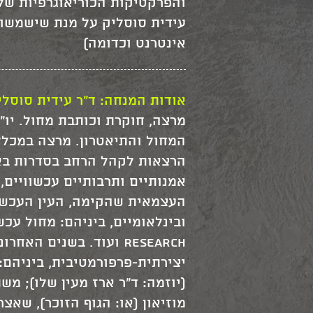
והפרקטיקות הכוריאוגרפיות של
עידית סוסליק על מנת שישמשו 
אינטרנט וכדומה)
אודות המנחה: ד"ר עידית סוסלי
מרצה, חוקרת וכותבת מחול. יו"
המחול והתיאטרון. מרצה במכללת
הרצאות לקהל הרחב בסדרות בא
אמנותיים ותרבותיים עכשוויים,
העצמאית שהקימה, העין העכשוו
Research ועוד. בשנים
יצירתית-פרפורמטיבית, ביניהם:
(יוזמה: ד"ר ארז מעין שלו); מ